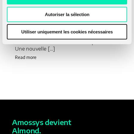
Autoriser la sélection
22 juillet 2025
16 a
t
M&NTIS Platform est une solution SaaS
Amo
Utiliser uniquement les cookies nécessaires
de
destinée au test d'efficacité de produits de
édi
[…]
défense et d'architectures de supervision.
tém
Une nouvelle […]
Sar
Read more
Rea
Amossys devient
Almond.