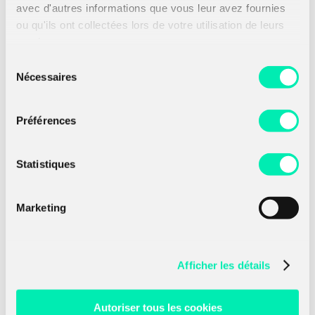
avec d'autres informations que vous leur avez fournies
seulement sur ces compteurs.
ou qu'ils ont collectées lors de votre utilisation de leurs
services.
Pour en savoir plus
Sélection
Nécessaires
du
consentement
Préférences
Voir les dernières
actualités
Statistiques
Marketing
Afficher les détails
Autoriser tous les cookies