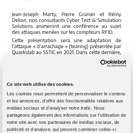
Jean-Joseph Marty, Pierre Granier et Rémy
Delion, nos consultants Cyber Test & Simulation
Solutions animeront une conférence au sujet
des attaques menées sur les compteurs RFID.
Cette présentation sera une adaptation de
l’attaque « d’arrachage » (tearing) présentée par
Quarkslab au SSTIC en 2021. Dans cette dernière,
différentes fonctions sur les cartes RFID avaient
été détournées, dont des compteurs
monotones. Les tags RFID de la famille des
ST25TB n’étaient pas concernés par les
précédentes découvertes.
Ce site web utilise des cookies.
Amossys propose une méthodologie pour
Les cookies nous permettent de personnaliser le contenu
compromettre les compteurs monotones de ces
et les annonces, d'offrir des fonctionnalités relatives aux
cartes, communément utilisées comme titres de
transport dans de nombreuses villes françaises.
médias sociaux et d'analyser notre trafic. Nous
Cette attaque est non-intrusive, demande moins
partageons également des informations sur l'utilisation de
de 50 euros de matériel, et peut être exécutée
notre site avec nos partenaires de médias sociaux, de
en quelques minutes. Elle permet de manipuler
publicité et d'analyse, qui peuvent combiner celles-ci
le système de billetterie, si sa sécurité repose