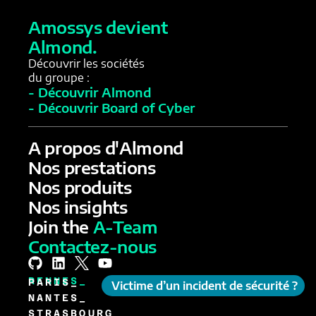
Amossys devient
Almond.
Découvrir les sociétés
du groupe :
- Découvrir Almond
- Découvrir Board of Cyber
A propos d'Almond
Nos prestations
Nos produits
Nos insights
Join the
A-Team
Contactez-nous
RENNES_
PARIS_
Victime d’un incident de sécurité ?
NANTES_
STRASBOURG_