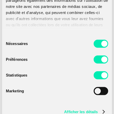
partageons également des informations sur l'utilisation de
28 janvier 2025
notre site avec nos partenaires de médias sociaux, de
[...] As part of this activity, we developed a
publicité et d'analyse, qui peuvent combiner celles-ci
tool being able to realize RFID relay attacks
avec d'autres informations que vous leur avez fournies
on access control […]
ou qu'ils ont collectées lors de votre utilisation de leurs
Read more
services.
Sélection
Nécessaires
du
consentement
Préférences
Statistiques
Marketing
22 janvier 2025
Amossys accompagne Tranquil IT sur le
renouvellement de certification CSPN,
Afficher les détails