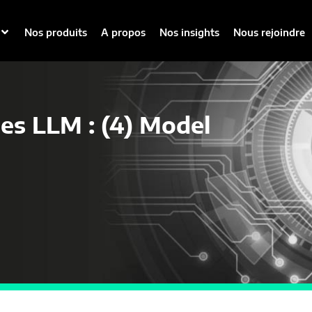
Nos produits
A propos
Nos insights
Nous rejoindre
les LLM : (4) Model