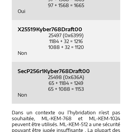
97 + 1568 = 1665
Oui
X25519Kyber768Draft00
25497 (0x6399)
1184 + 32 = 1216
1088 + 32 = 1120
Non
SecP256r1Kyber768Draft00
25498 (0x636A)
65 + 1184 = 1249
65 + 1088 = 1153
Non
Dans un contexte ou l’hybridation n’est pas
souhaitée, ML-KEM-768 et ML-KEM-1024
peuvent être utilisés. ML-KEM-512 a une sécurité
pouvant être jugée insuffisante . La plupart des