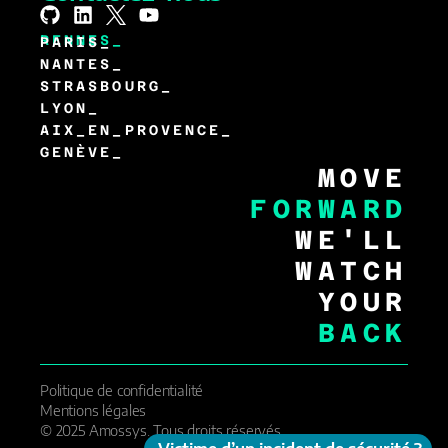
RENNES_
PARIS_
NANTES_
STRASBOURG_
LYON_
AIX_EN_PROVENCE_
GENÈVE_
MOVE
FORWARD
WE'LL
WATCH
YOUR
BACK
Politique de confidentialité
Mentions légales
© 2025 Amossys. Tous droits réservés.