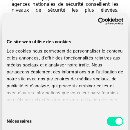
agences nationales de sécurité conseillent les
niveaux de sécurité les plus élevées.
X25519Kyber768Draft00 et
SecP256r1Kyber768Draft00 sont des ébauches
avant que le standard de Kyber, ML-KEM ne soit
publié par le NIST.
Ce site web utilise des cookies.
Les cookies nous permettent de personnaliser le contenu
et les annonces, d'offrir des fonctionnalités relatives aux
médias sociaux et d'analyser notre trafic. Nous
L’extension
key_share
partageons également des informations sur l'utilisation de
notre site avec nos partenaires de médias sociaux, de
publicité et d'analyse, qui peuvent combiner celles-ci
Cette extension est utilisée pour le partage des
clés publiques dans le cas d’un échange de clés
avec d'autres informations que vous leur avez fournies
Diffie-Hellman classique, mais pour un KEM elle
ou qu'ils ont collectées lors de votre utilisation de leurs
est utilisée pour stocker la clé publique dans le
services.
Client Hello et le chiffré dans le Server Hello.
Lorsqu’un mécanisme hybride est choisi les
Sélection
données hybrides sont transmises dans cette
Nécessaires
du
extension également .
consentement