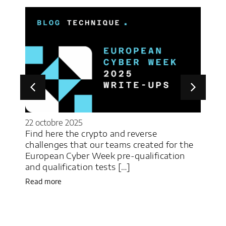
22 octobre 2025
22 j
y
Find here the crypto and reverse
M&N
challenges that our teams created for the
des
c
European Cyber Week pre-qualification
déf
and qualification tests […]
Une
Read more
Rea