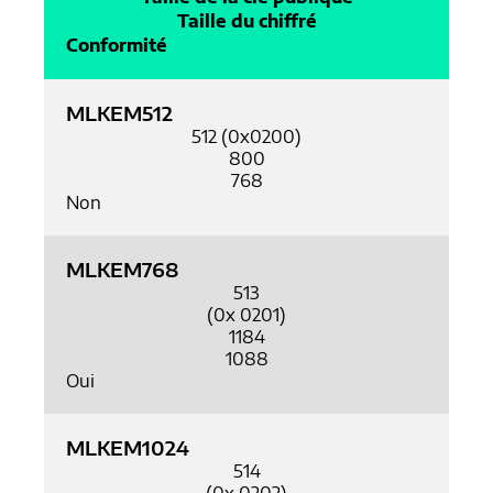
Taille du chiffré
Conformité
MLKEM512
512 (0x0200)
800
768
Non
MLKEM768
513
(0x 0201)
1184
1088
Oui
MLKEM1024
514