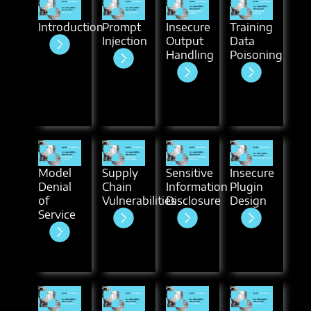
Introduction
Prompt
Insecure
Training
Injection
Output
Data
Handling
Poisoning
Model
Supply
Sensitive
Insecure
Denial
Chain
Information
Plugin
of
Vulnerabilities
Disclosure
Design
Service