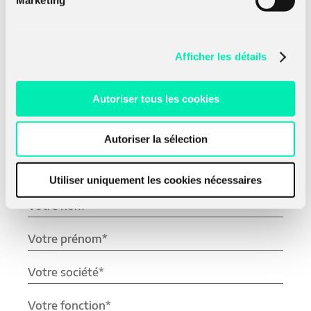
Vous souhaitez plus
Afficher les détails
d'information ou
échanger avec une
Autoriser tous les cookies
personne de notre
Autoriser la sélection
équipe ? C'est par ici :
Utiliser uniquement les cookies nécessaires