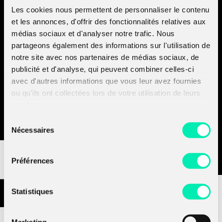
Les cookies nous permettent de personnaliser le contenu
et les annonces, d'offrir des fonctionnalités relatives aux
médias sociaux et d'analyser notre trafic. Nous
partageons également des informations sur l'utilisation de
notre site avec nos partenaires de médias sociaux, de
Targeting
The advent
Adversarial
publicité et d'analyse, qui peuvent combiner celles-ci
AI-based
of
perspective
avec d'autres informations que vous leur avez fournies
user
deepfakes
on AI
ou qu'ils ont collectées lors de votre utilisation de leurs
interfaces
services.
Sélection
Nécessaires
du
consentement
Préférences
Statistiques
Marketing