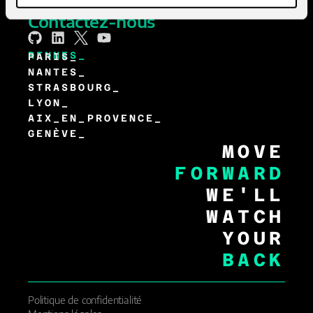
Join the
A-Team
Contactez-nous
RENNES_
PARIS_
NANTES_
STRASBOURG_
LYON_
AIX_EN_PROVENCE_
GENÈVE_
MOVE
FORWARD
WE'LL
WATCH
YOUR
BACK
Politique de confidentialité