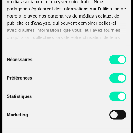
médias sociaux et d'analyser notre trafic. Nous
anime le Cyber Meet du 25 avril organisé par ADN Ouest
partageons également des informations sur l'utilisation de
sur la thématique : Pourquoi mettre en place la notation
notre site avec nos partenaires de médias sociaux, de
cyber ?
publicité et d'analyse, qui peuvent combiner celles-ci
avec d'autres informations que vous leur avez fournies
ou qu'ils ont collectées lors de votre utilisation de leurs
Amossys devient
services.
Almond.
Sélection
Découvrir les sociétés
Nécessaires
du
du groupe :
consentement
- Découvrir Almond
- Découvrir Board of Cyber
Préférences
A propos d'Almond
Statistiques
Nos prestations
Nos produits
Marketing
Nos insights
Join the
A-Team