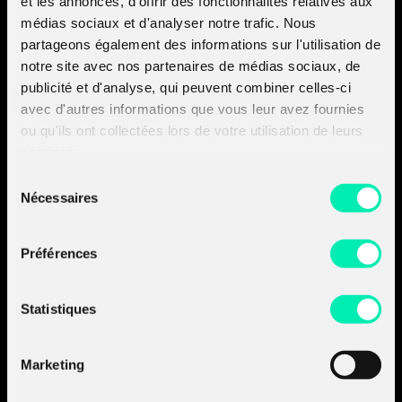
et les annonces, d'offrir des fonctionnalités relatives aux
médias sociaux et d'analyser notre trafic. Nous
partageons également des informations sur l'utilisation de
We will present Netzob, an Open Source tool, and show
notre site avec nos partenaires de médias sociaux, de
how it helps to semi-automatically reverse undocumente
communication protocols […]
publicité et d'analyse, qui peuvent combiner celles-ci
avec d'autres informations que vous leur avez fournies
ou qu'ils ont collectées lors de votre utilisation de leurs
services.
Amossys devient
Sélection
Almond.
Nécessaires
du
Découvrir les sociétés
consentement
du groupe :
- Découvrir Almond
Préférences
- Découvrir Board of Cyber
Statistiques
A propos d'Almond
Nos prestations
Nos produits
Marketing
Nos insights