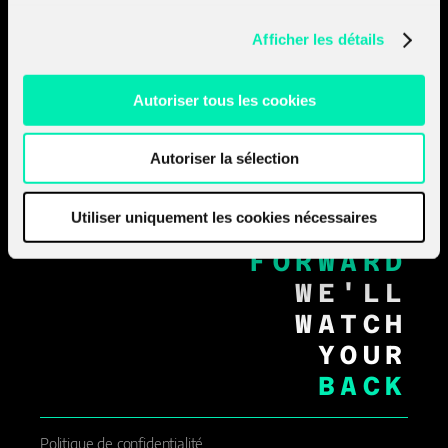
Join the
A-Team
Contactez-nous
Afficher les détails
RENNES_
PARIS_
Autoriser tous les cookies
NANTES_
STRASBOURG_
Autoriser la sélection
LYON_
AIX_EN_PROVENCE_
GENÈVE_
Utiliser uniquement les cookies nécessaires
MOVE
FORWARD
WE'LL
WATCH
YOUR
BACK
Politique de confidentialité