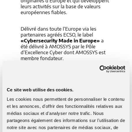
originaires d’Europe et qui développent
leurs activités sur la base de valeurs
européennes fiables.
Délivré dans toute l’Europe via les
partenaires agréés ECSO, le label
«Cybersecurity Made in Europe»
a
été délivré à AMOSSYS par le Pôle
d’Excellence Cyber dont AMOSSYS est
membre fondateur.
Plus d'infos sur ce label ?
Ce site web utilise des cookies.
« La réglementation européenne se
Les cookies nous permettent de personnaliser le contenu
développant et se structurant, il nous semble
et les annonces, d'offrir des fonctionnalités relatives aux
indispensable, compte tenu de nos
médias sociaux et d'analyser notre trafic. Nous
nombreux agréments et qualifications
partageons également des informations sur l'utilisation de
(CESTI,...), de bénéficier du label
Cybersecurity Made In Europe. Nous
notre site avec nos partenaires de médias sociaux, de