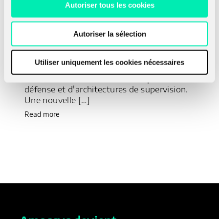
Autoriser tous les cookies
Autoriser la sélection
22 juillet 2025
16 a
Utiliser uniquement les cookies nécessaires
M&NTIS Platform est une solution SaaS
Amo
s de
destinée au test d'efficacité de produits de
édi
défense et d'architectures de supervision.
tém
Une nouvelle […]
Sar
Read more
Rea