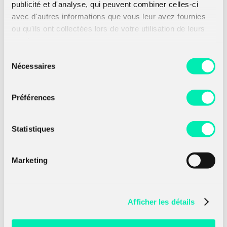
espérons que ce label favorisera la visibilité
publicité et d'analyse, qui peuvent combiner celles-ci
sur le marché européen de nos offres de
avec d'autres informations que vous leur avez fournies
services en cybersécurité et de notre
ou qu'ils ont collectées lors de votre utilisation de leurs
CyberRange de simulation. »
services.
Frédéric REMI, Directeur général
Sélection
d'AMOSSYS
Nécessaires
du
consentement
Préférences
Statistiques
Voir les dernières
actualités
Marketing
Afficher les détails