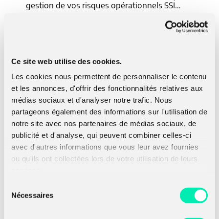
gestion de vos risques opérationnels SSI…
En télétravail ou au sein de nos locaux
aménagés pour garantir leur sécurité,
nos
équipes restent disponibles et 100 %
Ce site web utilise des cookies.
mobilisées pour vous conseiller et vous
aider.
Les cookies nous permettent de personnaliser le contenu
et les annonces, d'offrir des fonctionnalités relatives aux
Contactez-nous
médias sociaux et d'analyser notre trafic. Nous
partageons également des informations sur l'utilisation de
notre site avec nos partenaires de médias sociaux, de
publicité et d'analyse, qui peuvent combiner celles-ci
avec d'autres informations que vous leur avez fournies
ou qu'ils ont collectées lors de votre utilisation de leurs
services.
Voir les dernières
actualités
Sélection
Nécessaires
du
consentement