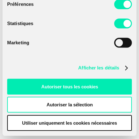
Préférences
Statistiques
Marketing
22 juillet 2025
16 a
Afficher les détails
M&NTIS Platform est une solution SaaS
Amo
s de
destinée au test d'efficacité de produits de
édi
défense et d'architectures de supervision.
tém
Autoriser tous les cookies
Une nouvelle […]
Sar
Read more
Rea
Autoriser la sélection
Utiliser uniquement les cookies nécessaires