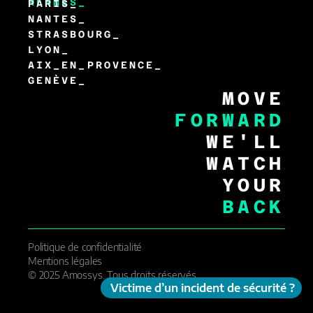
RENNES_
PARIS_
NANTES_
STRASBOURG_
LYON_
AIX_EN_PROVENCE_
GENÈVE_
MOVE
FORWARD
WE'LL
WATCH
YOUR
BACK
Politique de confidentialité
Mentions légales
© 2025 Amossys. Tous droits réservés.
Victime d’un incident de sécurité ?