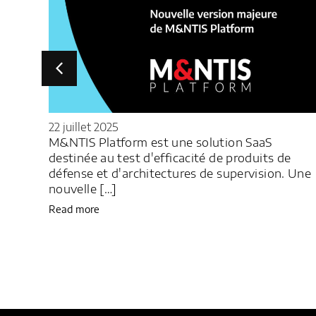
16 avril 2025
Amossys a effectué un audit pour Piter, éditeu
e
de solutions VMS. Découvrez le témoignage de
. Une
Simon Franger et Philippe Sarrazin.
Read more