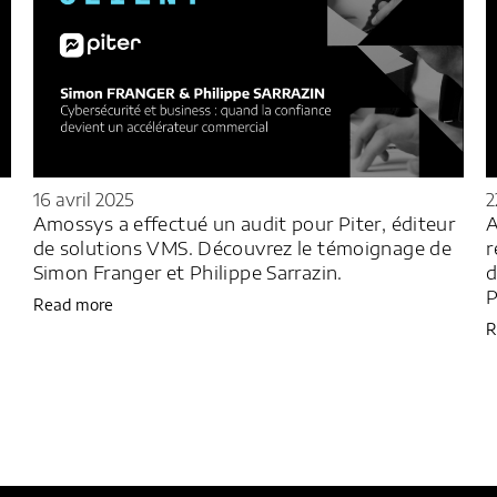
22 janvier 2025
2
r
Amossys accompagne Tranquil IT sur le
N
renouvellement de certification CSPN,
s
découvrez le témoignage de Vincent Cardon,
C
Président de Tranquil IT.
R
Read more