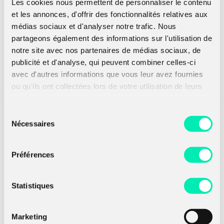
Les cookies nous permettent de personnaliser le contenu
Dans ce domaine, l’ ACN adopte une
et les annonces, d'offrir des fonctionnalités relatives aux
approche résolument positive fondée
sur des actions concrètes. Rassemblant
médias sociaux et d'analyser notre trafic. Nous
plus de 100 entreprises du secteur (dont
partageons également des informations sur l'utilisation de
85% de PME et start ups), et couvrant
notre site avec nos partenaires de médias sociaux, de
toute la chaîne de valeur de la confiance
publicité et d'analyse, qui peuvent combiner celles-ci
numérique (intégrateurs, éditeurs de
avec d'autres informations que vous leur avez fournies
logiciels, fabricants de matériels,
prestataires de services, conseil, …) l’
ou qu'ils ont collectées lors de votre utilisation de leurs
ACN constitue de fait un creuset idéal
services.
pour
initier et stimuler
des interactions
Sélection
entre les différentes entreprises de la
Nécessaires
du
filière et contribuer à générer des
solutions adaptées.
consentement
Préférences
Source : ACN
Statistiques
Marketing