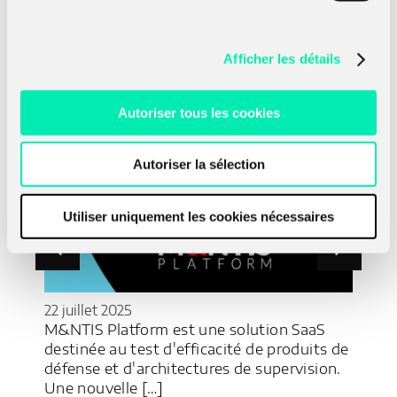
Voir les dernières
actualités
Afficher les détails
Autoriser tous les cookies
Autoriser la sélection
Utiliser uniquement les cookies nécessaires
22 juillet 2025
16 a
M&NTIS Platform est une solution SaaS
Amo
s de
destinée au test d'efficacité de produits de
édi
défense et d'architectures de supervision.
tém
Une nouvelle […]
Sar