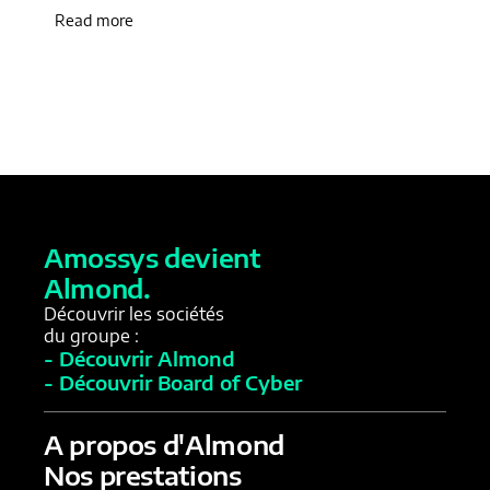
Read more
Rea
Amossys devient
Almond.
Découvrir les sociétés
du groupe :
- Découvrir Almond
- Découvrir Board of Cyber
A propos d'Almond
Nos prestations