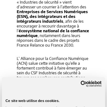
« Industries de sécurité » vient
d’adresser un courrier à l’attention des
Entreprises de Services Numériques
(ESN), des intégrateurs et des
intégrateurs industriels
, afin de les
encourager à recourir davantage à
l’
écosystème national de la confiance
numérique
, notamment dans leurs
réponses dans le cadre des projets
France Relance ou France 2030.
L’ Alliance pour la Confiance Numérique
(ACN) salue cette initiative qu’elle a
fortement contribué à faire émerger au
sein du CSF Industries de sécurité à
travers ses nombreuses contributions
mettant en lumière le rôle fondamental
des synergies entre les acteurs de notre
filière pour apporter des réponses au
défi de la souveraineté numérique.
Ce site web utilise des cookies.