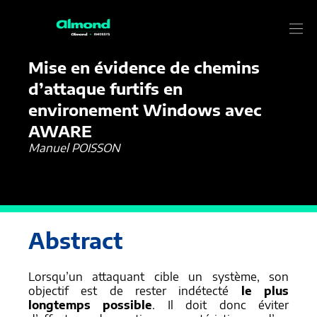
28/05/2024
Publications
Mise en évidence de chemins
d’attaque furtifs en
environement Windows avec
AWARE
Manuel POISSON
Abstract
Lorsqu’un attaquant cible un système, son
objectif est de rester indétecté
le plus
longtemps possible
. Il doit donc éviter