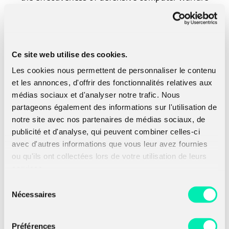
architectures.
Consulter
Ce site web utilise des cookies.
Les cookies nous permettent de personnaliser le contenu
et les annonces, d'offrir des fonctionnalités relatives aux
médias sociaux et d'analyser notre trafic. Nous
partageons également des informations sur l'utilisation de
notre site avec nos partenaires de médias sociaux, de
publicité et d'analyse, qui peuvent combiner celles-ci
avec d'autres informations que vous leur avez fournies
Voir les dernières
publications
ou qu'ils ont collectées lors de votre utilisation de leurs
services.
Sélection
Nécessaires
du
consentement
Préférences