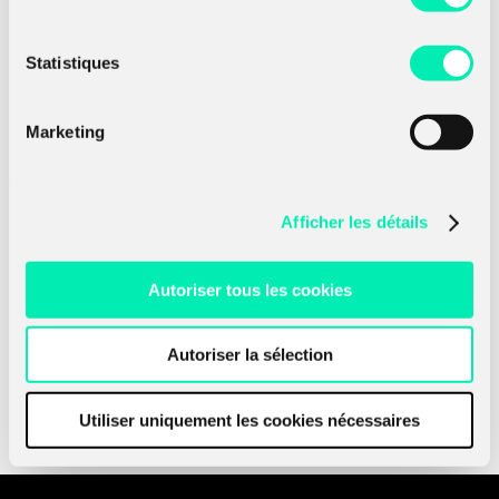
Statistiques
Marketing
25 novembre 2024
28 
Avec une souche éprouvée, des outils bien
Cet
ry
choisis et des cibles stratégiques, 8Base se
AWA
Afficher les détails
e
distingue comme une menace
Arc
particulièrement redoutable. […]
cap
et 
Autoriser tous les cookies
Read more
Rea
Autoriser la sélection
Utiliser uniquement les cookies nécessaires