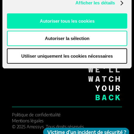
Afficher les détails
RENNES_
PARIS_
NANTES_
Autoriser tous les cookies
STRASBOURG_
LYON_
AIX_EN_PROVENCE_
Autoriser la sélection
GENÈVE_
MOVE
Utiliser uniquement les cookies nécessaires
FORWARD
WE'LL
WATCH
YOUR
BACK
Politique de confidentialité
Mentions légales
© 2025 Amossys. Tous droits réservés.
Victime d’un incident de sécurité ?