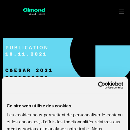
Reinforced Autonomous Agents
with Attack-Defense Exercises in
Realistic Environments
Ce site web utilise des cookies.
Les cookies nous permettent de personnaliser le contenu
et les annonces, d'offrir des fonctionnalités relatives aux
The current trend is towards automation inside a security
médias sociaux et d'analyser notre trafic. Nous