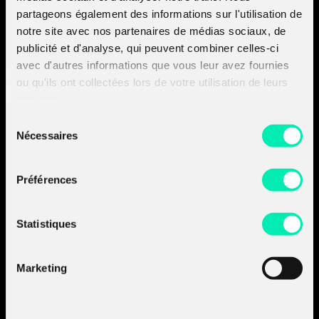
operations center (SOC), in particular on the remediation
partageons également des informations sur l'utilisation de
side […]
notre site avec nos partenaires de médias sociaux, de
publicité et d'analyse, qui peuvent combiner celles-ci
avec d'autres informations que vous leur avez fournies
Amossys devient
ou qu'ils ont collectées lors de votre utilisation de leurs
services.
Almond.
Sélection
Découvrir les sociétés
Nécessaires
du groupe :
du
- Découvrir Almond
consentement
- Découvrir Board of Cyber
Préférences
A propos d'Almond
Nos prestations
Statistiques
Nos produits
Nos insights
Marketing
Join the
A-Team
Contactez-nous