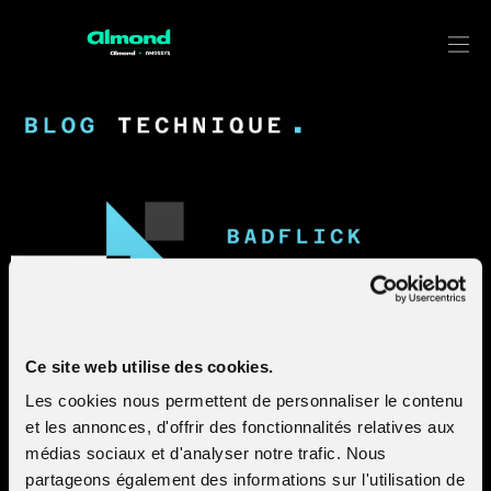
BADFLICK is not so bad!
Ce site web utilise des cookies.
Les cookies nous permettent de personnaliser le contenu
We present here an in-depth analysis of the BADFLICK
et les annonces, d'offrir des fonctionnalités relatives aux
backdoor, which is used by the TEMP.Periscope group al
médias sociaux et d'analyser notre trafic. Nous
known as « Leviathan ».
partageons également des informations sur l'utilisation de