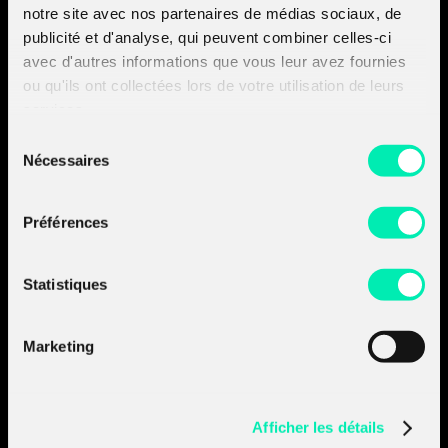
notre site avec nos partenaires de médias sociaux, de
publicité et d'analyse, qui peuvent combiner celles-ci
Amossys devient
avec d'autres informations que vous leur avez fournies
Almond.
ou qu'ils ont collectées lors de votre utilisation de leurs
services.
Découvrir les sociétés
du groupe :
Sélection
- Découvrir Almond
Nécessaires
du
- Découvrir Board of Cyber
consentement
Préférences
A propos d'Almond
Nos prestations
Nos produits
Statistiques
Nos insights
Join the
A-Team
Marketing
Contactez-nous
RENNES_
PARIS_
Afficher les détails
NANTES_