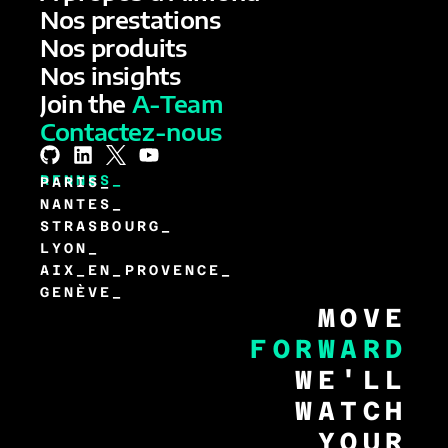
Nos prestations
Nos produits
Nos insights
Join the
A-Team
Contactez-nous
RENNES_
PARIS_
NANTES_
STRASBOURG_
LYON_
AIX_EN_PROVENCE_
GENÈVE_
MOVE
FORWARD
WE'LL
WATCH
YOUR