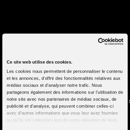
nouveau billet a pour sujet le reste de la cryptographie
dans TLS, soit le chiffrement du flux de données et les
signatures.
Responsible disclosure of
vulnerabilities found on Apereo CA
Ce site web utilise des cookies.
Les cookies nous permettent de personnaliser le contenu
et les annonces, d'offrir des fonctionnalités relatives aux
médias sociaux et d'analyser notre trafic. Nous
partageons également des informations sur l'utilisation de
notre site avec nos partenaires de médias sociaux, de
publicité et d'analyse, qui peuvent combiner celles-ci
avec d'autres informations que vous leur avez fournies
ou qu'ils ont collectées lors de votre utilisation de leurs
services.