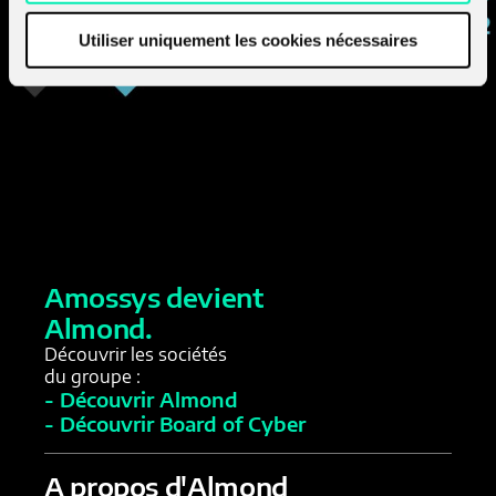
Utiliser uniquement les cookies nécessaires
Le protocole TLS garantit la confidentialité et l’intégrité d
échanges entre un client et un serveur et à minima
l’authenticité du serveur. Découvrez comment la
cryptographie post-quantique (abrégée PQC) y a été
intégrée.
Amossys devient
Almond.
Découvrir les sociétés
du groupe :
- Découvrir Almond
- Découvrir Board of Cyber
A propos d'Almond