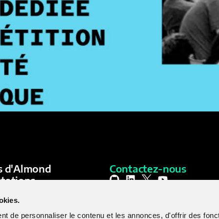
étition de sécurité informatique se tiendra cette année au 
s d'Almond
Contactez-nous
tations
duits
RENNES_
PARIS_
okies.
ghts
NANTES_
A-Team
STRASBOURG_
t de personnaliser le contenu et les annonces, d'offrir des fonct