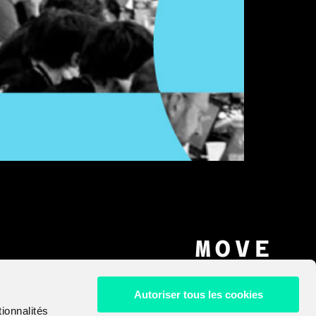
Couvent des Jacobins du vendredi 1er avril
MOVE
FORWARD
Autoriser tous les cookies
WE'LL
ionnalités