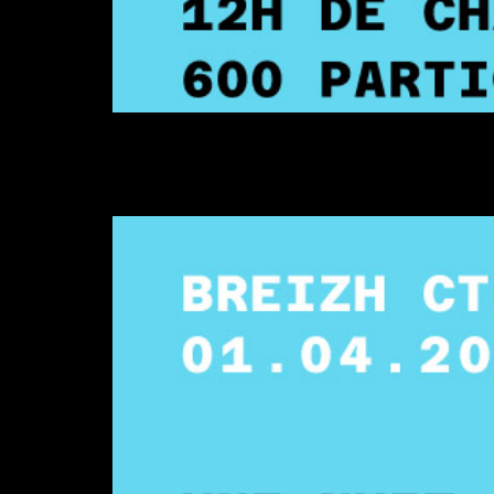
Retrouvez-nous au Breizh CTF, la célèbre comp
Rejoignez-nous au Breizh CTF 