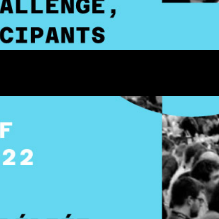
étition de sécurité informatique se tiendra cette année au
le 1er avril prochain !