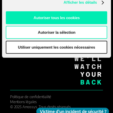
Afficher les détails
RENNES_
PARIS_
NANTES_
Autoriser tous les cookies
STRASBOURG_
LYON_
AIX_EN_PROVENCE_
Autoriser la sélection
GENÈVE_
MOVE
Utiliser uniquement les cookies nécessaires
FORWARD
WE'LL
WATCH
YOUR
BACK
Politique de confidentialité
Mentions légales
© 2025 Amossys. Tous droits réservés.
Victime d’un incident de sécurité ?