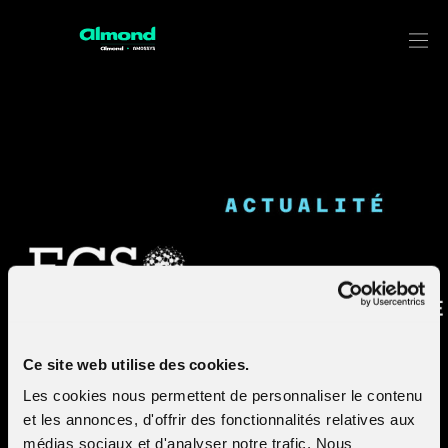
AMOSSYS est labellisé
CYBERSECURITY MADE IN EUROPE
par ECSO
Ce site web utilise des cookies.
Les cookies nous permettent de personnaliser le contenu
et les annonces, d'offrir des fonctionnalités relatives aux
AMOSSYS vient de recevoir le label « Cybersecurity Made 
médias sociaux et d'analyser notre trafic. Nous