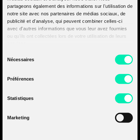
Europe » après avoir satisfait aux exigences définies par
partageons également des informations sur l'utilisation de
l’Organisation européenne de la cybersécurité (ECSO).
notre site avec nos partenaires de médias sociaux, de
publicité et d'analyse, qui peuvent combiner celles-ci
avec d'autres informations que vous leur avez fournies
Amossys devient
ou qu'ils ont collectées lors de votre utilisation de leurs
services.
Almond.
Sélection
Découvrir les sociétés
Nécessaires
du groupe :
du
- Découvrir Almond
consentement
- Découvrir Board of Cyber
Préférences
A propos d'Almond
Nos prestations
Statistiques
Nos produits
Nos insights
Marketing
Join the
A-Team
Contactez-nous