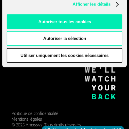
Afficher les détails
RENNES_
PARIS_
NANTES_
Autoriser tous les cookies
STRASBOURG_
LYON_
Autoriser la sélection
AIX_EN_PROVENCE_
GENÈVE_
MOVE
Utiliser uniquement les cookies nécessaires
FORWARD
WE'LL
WATCH
YOUR
BACK
Politique de confidentialité
Mentions légales
© 2025 Amossys. Tous droits réservés.