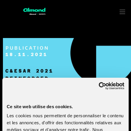
Reinforced Autonomous Agents
with Attack-Defense Exercises in
Realistic Environments
Ce site web utilise des cookies.
Les cookies nous permettent de personnaliser le contenu
et les annonces, d'offrir des fonctionnalités relatives aux
The current trend is towards automation inside a security
médias sociaux et d'analyser notre trafic. Nous