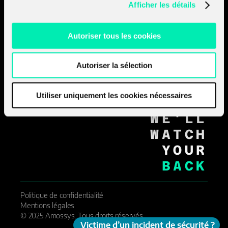
Afficher les détails
RENNES_
PARIS_
NANTES_
Autoriser tous les cookies
STRASBOURG_
LYON_
AIX_EN_PROVENCE_
Autoriser la sélection
GENÈVE_
MOVE
Utiliser uniquement les cookies nécessaires
FORWARD
WE'LL
WATCH
YOUR
BACK
Politique de confidentialité
Mentions légales
© 2025 Amossys. Tous droits réservés.
Victime d’un incident de sécurité ?