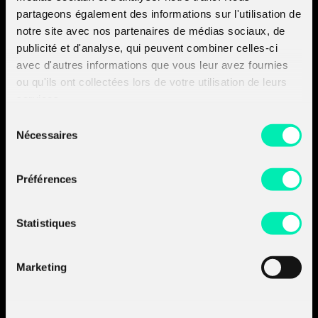
operations center (SOC), in particular on the remediation
partageons également des informations sur l'utilisation de
side […]
notre site avec nos partenaires de médias sociaux, de
publicité et d'analyse, qui peuvent combiner celles-ci
avec d'autres informations que vous leur avez fournies
Amossys devient
ou qu'ils ont collectées lors de votre utilisation de leurs
services.
Almond.
Sélection
Découvrir les sociétés
Nécessaires
du groupe :
du
- Découvrir Almond
consentement
- Découvrir Board of Cyber
Préférences
A propos d'Almond
Nos prestations
Statistiques
Nos produits
Nos insights
Marketing
Join the
A-Team
Contactez-nous