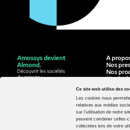
This article details the behavior of the Sodino
Amossys devient
A propo
Almond.
Nos pres
Nos pro
Découvrir les sociétés
du groupe :
Nos insi
- Découvrir Almond
Join the
- Découvrir Board of Cyber
Ce site web utilise des co
Les cookies nous permetten
relatives aux médias socia
sur l'utilisation de notre 
peuvent combiner celles-ci
collectées lors de votre uti