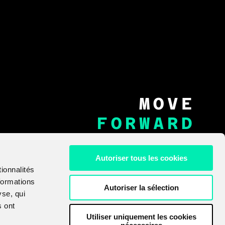
i, also called REvil, […]
MOVE
FORWARD
WE'LL
WATCH
Autoriser tous les cookies
ionnalités
YOUR
formations
Autoriser la sélection
yse, qui
BACK
s ont
Utiliser uniquement les cookies