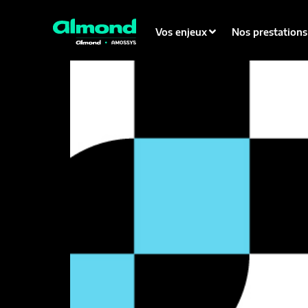
Sodinokibi / REvil Malware 
Vos enjeux
Nos prestations