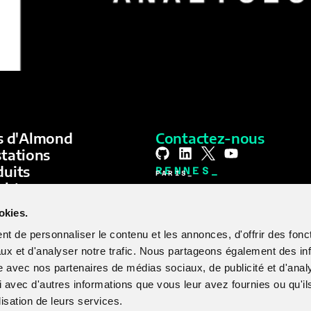
kibi ransomware using static analysis with IDA Pro. Sodinokib
s d'Almond
Contactez-nous
tations
duits
RENNES_
PARIS_
ghts
NANTES_
A-Team
STRASBOURG_
okies.
LYON_
AIX_EN_PROVENCE_
t de personnaliser le contenu et les annonces, d'offrir des fonct
GENÈVE_
ux et d'analyser notre trafic. Nous partageons également des in
site avec nos partenaires de médias sociaux, de publicité et d'anal
 avec d'autres informations que vous leur avez fournies ou qu'il
lisation de leurs services.