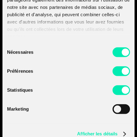
notre site avec nos partenaires de médias sociaux, de
publicité et d'analyse, qui peuvent combiner celles-ci
avec d'autres informations que vous leur avez fournies
Amossys devient
ou qu'ils ont collectées lors de votre utilisation de leurs
Almond.
services.
Découvrir les sociétés
Sélection
du groupe :
Nécessaires
- Découvrir Almond
du
- Découvrir Board of Cyber
consentement
Préférences
A propos d'Almond
Nos prestations
Statistiques
Nos produits
Nos insights
Marketing
Join the
A-Team
Contactez-nous
Afficher les détails
RENNES_
PARIS_