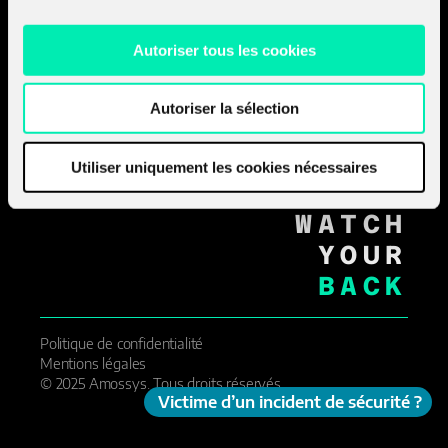
NANTES_
STRASBOURG_
Autoriser tous les cookies
LYON_
AIX_EN_PROVENCE_
GENÈVE_
Autoriser la sélection
MOVE
FORWARD
Utiliser uniquement les cookies nécessaires
WE'LL
WATCH
YOUR
BACK
Politique de confidentialité
Mentions légales
© 2025 Amossys. Tous droits réservés.
Victime d’un incident de sécurité ?