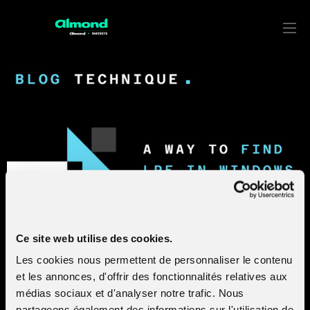
A way to find LPE in Windows App
Ce site web utilise des cookies.
Les cookies nous permettent de personnaliser le contenu
Through this article, we propose a way to find LPE in
et les annonces, d'offrir des fonctionnalités relatives aux
Windows applications, by using SysInternals tools. What
and how to look at? How to exploit in an easy and quick
médias sociaux et d'analyser notre trafic. Nous
way?
partageons également des informations sur l'utilisation de