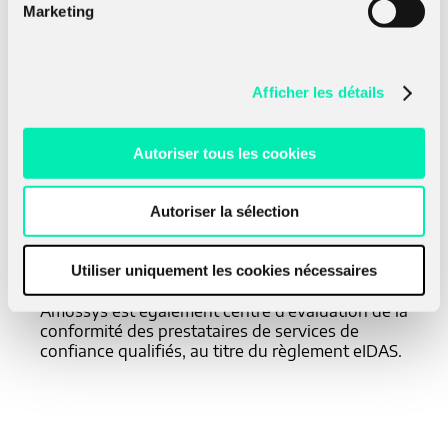
cybersécurité reconnue, Amossys accompagne
Marketing
ses clients depuis 2007 dans la sécurisation de
leur espace numérique à travers une offre
globale de services à haute valeur ajoutée :
audit, conseil, évaluation, formation, CERT,
Afficher les détails
R&D… Gage de la fiabilité de ses interventions,
Amossys bénéficie de la reconnaissance des
plus hautes instances étatiques : Centre
Autoriser tous les cookies
d’Évaluation de la Sécurité des Technologies de
l’Information (CESTI) agréé par l’ANSSI
(agrément systèmes industriels), Prestataire
Autoriser la sélection
d’Audit de la Sécurité des Systèmes
d’Information qualifié pour les besoins de
sécurité nationale (PASSI–LPM) et certificateur
Utiliser uniquement les cookies nécessaires
agréé par l’Autorité Nationale des Jeux (ANJ).
Amossys est également centre d’évaluation de la
conformité des prestataires de services de
confiance qualifiés, au titre du règlement eIDAS.