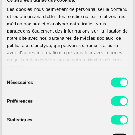
les instances représentatives du personnel.
Diplômée d’un Master 2 Management des
Les cookies nous permettent de personnaliser le contenu
Ressources Humaines, elle a occupé
et les annonces, d'offrir des fonctionnalités relatives aux
différents postes à responsabilités dans le
médias sociaux et d'analyser notre trafic. Nous
domaine des Ressources Humaines et plus
particulièrement dans les secteurs bancaire
partageons également des informations sur l'utilisation de
et agroalimentaire. Elle apporte aujourd’hui à
notre site avec nos partenaires de médias sociaux, de
AMOSSYS son expertise en qualité de vie au
publicité et d'analyse, qui peuvent combiner celles-ci
travail, dialogue social et recrutement des
avec d'autres informations que vous leur avez fournies
collaborateurs.
ou qu'ils ont collectées lors de votre utilisation de leurs
Marie-laure JESTIN
services.
Sélection
Nécessaires
du
consentement
Préférences
A propos d’Amossys
Statistiques
Société de conseil et d’expertise en