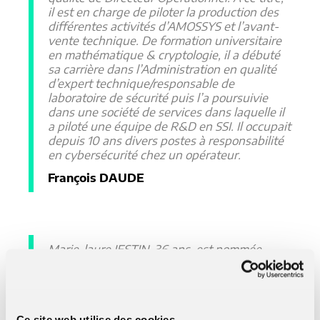
il est en charge de piloter la production des
différentes activités d’AMOSSYS et l’avant-
vente technique. De formation universitaire
en mathématique & cryptologie, il a débuté
sa carrière dans l’Administration en qualité
d’expert technique/responsable de
laboratoire de sécurité puis l’a poursuivie
dans une société de services dans laquelle il
a piloté une équipe de R&D en SSI. Il occupait
depuis 10 ans divers postes à responsabilité
en cybersécurité chez un opérateur.
François DAUDE
Marie-laure JESTIN, 36 ans, est nommée
quant à elle Responsable des Ressources
Humaines. A ce titre, elle est notamment
chargée de la gestion de carrières des
salariés, du recrutement et des relations avec
Ce site web utilise des cookies.