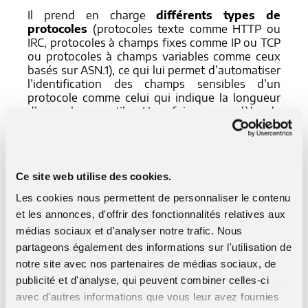
Il prend en charge
différents types de
protocoles
(protocoles texte comme HTTP ou
IRC, protocoles à champs fixes comme IP ou TCP
ou protocoles à champs variables comme ceux
basés sur ASN.1), ce qui lui permet d’automatiser
l’identification des champs sensibles d’un
protocole comme celui qui indique la longueur
d’une charge utile. Une fois un modèle de
protocole appris, le framework est capable de
générer du trafic en respectant ce modèle, ce qui
lui permet notamment de tester des
équipements réseau.
Ce site web utilise des cookies.
Les cookies nous permettent de personnaliser le contenu
A terme, il pourrait également
intégrer une
et les annonces, d'offrir des fonctionnalités relatives aux
capacité de fuzzing de protocoles
.
médias sociaux et d'analyser notre trafic. Nous
partageons également des informations sur l'utilisation de
notre site avec nos partenaires de médias sociaux, de
publicité et d'analyse, qui peuvent combiner celles-ci
avec d'autres informations que vous leur avez fournies