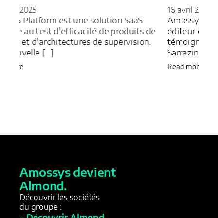
16 avril 2025
n SaaS
Amossys a effectué un audit pour Piter,
roduits de
éditeur de solutions VMS. Découvrez le
ervision.
témoignage de Simon Franger et Philippe
Sarrazin.
Read more
Amossys devient
Almond.
Découvrir les sociétés
du groupe :
- Découvrir Almond