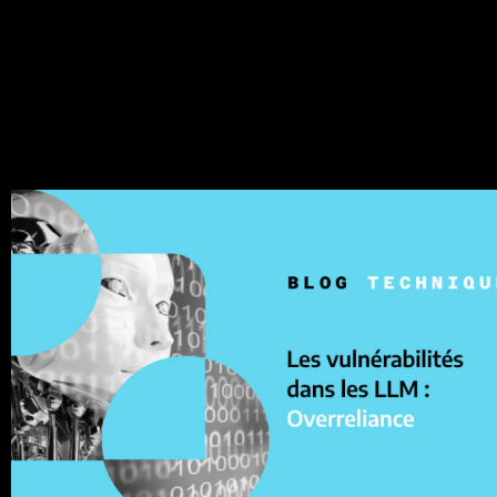
L’exfiltration de modèles LLM (Model Theft in english) par
des acteurs malveillants ou des groupes de
cyberespionnage avancés est une menace nouvelle,
souvent lié à […]
Les vulnérabilités dans les LLM : (9)
Overreliance